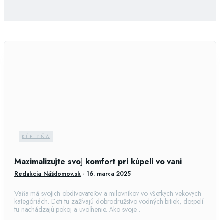
KÚPEĽŇA
Maximalizujte svoj komfort pri kúpeli vo vani
Redakcia Nášdomov.sk
-
16. marca 2025
Vaňa má svojich obdivovateľov a milovníkov vo všetkých vekových
kategóriách. Deti tu zažívajú dobrodružstvo vodných bitiek, dospelí
tu nachádzajú pokoj a uvoľnenie. Ako svoje...