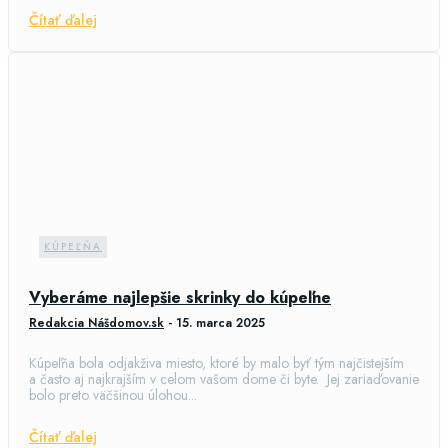
Čítať ďalej
KÚPEĽŇA
Vyberáme najlepšie skrinky do kúpeľne
Redakcia Nášdomov.sk
-
15. marca 2025
Kúpeľňa bola odjakživa miesto, ktoré by malo byť tým najčistejším
a často aj najkrajším v celom vašom dome či byte. Jej zariaďovanie
bolo preto väčšinou úlohou...
Čítať ďalej