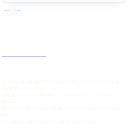
NÁŠDOMOV
ČLÁNKY
Neporiadok v špajzi? 7 overených trikov, ako si konečne urobiť
poriadok v zásobách
Ako sa navždy zbaviť švábov: čo naozaj funguje a čo je len
mýtus
Ako spracovať medvedí cesnak od zberu až po zásoby na celý
rok
Lišta alebo žľab? Ako viesť káble po povrchu stien