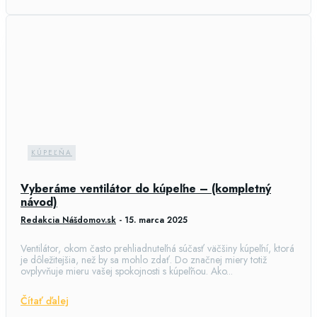
KÚPEĽŇA
Vyberáme ventilátor do kúpeľne – (kompletný
návod)
Redakcia Nášdomov.sk
-
15. marca 2025
Ventilátor, okom často prehliadnuteľná súčasť väčšiny kúpeľní, ktorá
je dôležitejšia, než by sa mohlo zdať. Do značnej miery totiž
ovplyvňuje mieru vašej spokojnosti s kúpeľňou. Ako...
Čítať ďalej