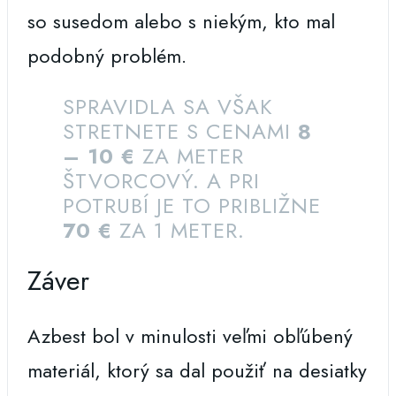
so susedom alebo s niekým, kto mal
podobný problém.
SPRAVIDLA SA VŠAK
STRETNETE S CENAMI
8
– 10 €
ZA METER
ŠTVORCOVÝ. A PRI
POTRUBÍ JE TO PRIBLIŽNE
70 €
ZA 1 METER.
Záver
Azbest bol v minulosti veľmi obľúbený
materiál, ktorý sa dal použiť na desiatky