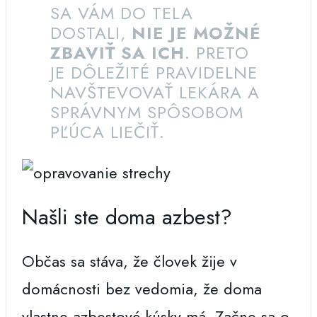
SA VÁM DO TELA
DOSTALI,
NIE JE MOŽNÉ
ZBAVIŤ SA ICH
. PRETO
JE DÔLEŽITÉ PRAVIDELNE
NAVŠTEVOVAŤ LEKÁRA A
SPRÁVNYM SPÔSOBOM
PĽÚCA LIEČIŤ.
Našli ste doma azbest?
Občas sa stáva, že človek žije v
domácnosti bez vedomia, že doma
vlastne azbestové kúsky má. Začne sa o