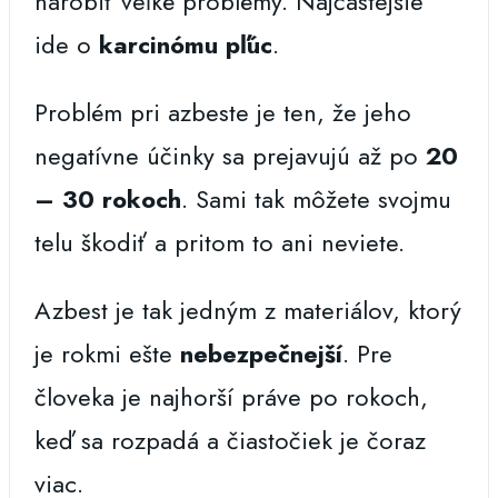
narobiť veľké problémy. Najčastejšie
ide o
karcinómu pľúc
.
Problém pri azbeste je ten, že jeho
negatívne účinky sa prejavujú až po
20
– 30 rokoch
. Sami tak môžete svojmu
telu škodiť a pritom to ani neviete.
Azbest je tak jedným z materiálov, ktorý
je rokmi ešte
nebezpečnejší
. Pre
človeka je najhorší práve po rokoch,
keď sa rozpadá a čiastočiek je čoraz
viac.