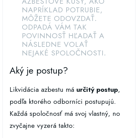
AZBESTOVÉ KUSY, AKO
NAPRÍKLAD POTRUBIE,
MÔŽETE ODOVZDAŤ.
ODPADÁ VÁM TAK
POVINNOSŤ HĽADAŤ A
NÁSLEDNE VOLAŤ
NEJAKÉ SPOLOČNOSTI.
Aký je postup?
Likvidácia azbestu má
určitý postup
,
podľa ktorého odborníci postupujú.
Každá spoločnosť má svoj vlastný, no
zvyčajne vyzerá takto: