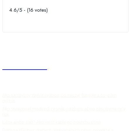
4.6/5 - (16 votes)
NÁŠDOMOV
ČLÁNKY
Ako sa navždy zbaviť švábov: čo naozaj funguje a čo je len
mýtus
Ako spracovať medvedí cesnak od zberu až po zásoby na celý
rok
Lišta alebo žľab? Ako viesť káble po povrchu stien
Dom na kľúč bez drahých prekvapení pri cene, projekte a