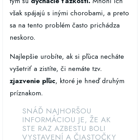
tým sú
dýchacie ťažkosti.
Mnohí ich
však spájajú s inými chorobami, a preto
sa na tento problém často prichádza
neskoro.
Najlepšie urobíte, ak si pľúca necháte
vyšetriť a zistíte, či nemáte tzv.
zjazvenie pľúc
, ktoré je hneď druhým
príznakom.
SNÁĎ NAJHORŠOU
INFORMÁCIOU JE, ŽE AK
STE RAZ AZBESTU BOLI
VYSTAVENÍ A ČIASTOČKY