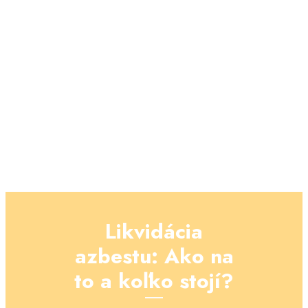
Likvidácia
azbestu: Ako na
to a koľko stojí?