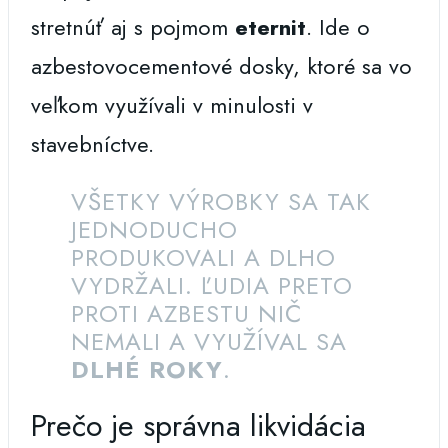
stretnúť aj s pojmom
eternit
. Ide o
azbestovocementové dosky, ktoré sa vo
veľkom využívali v minulosti v
stavebníctve.
VŠETKY VÝROBKY SA TAK
JEDNODUCHO
PRODUKOVALI A DLHO
VYDRŽALI. ĽUDIA PRETO
PROTI AZBESTU NIČ
NEMALI A VYUŽÍVAL SA
DLHÉ ROKY
.
Prečo je správna likvidácia