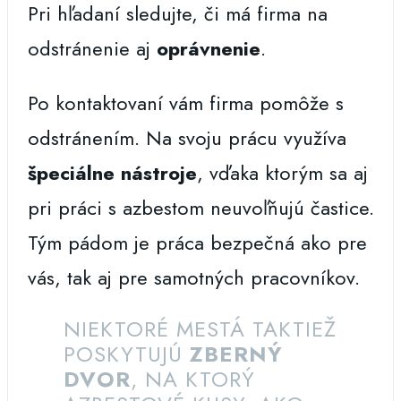
Pri hľadaní sledujte, či má firma na
odstránenie aj
oprávnenie
.
Po kontaktovaní vám firma pomôže s
odstránením. Na svoju prácu využíva
špeciálne nástroje
, vďaka ktorým sa aj
pri práci s azbestom neuvoľňujú častice.
Tým pádom je práca bezpečná ako pre
vás, tak aj pre samotných pracovníkov.
NIEKTORÉ MESTÁ TAKTIEŽ
POSKYTUJÚ
ZBERNÝ
DVOR
, NA KTORÝ